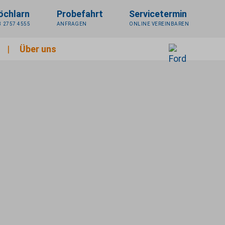
öchlarn
Probefahrt
Servicetermin
3 2757 4555
ANFRAGEN
ONLINE VEREINBAREN
Über uns
Standort Texing
Standort Pöchlarn
Kontakt
Unser Team
Jobs & Karriere
mit unserer Arbeit glücklich zu machen. Direkt
 Bei uns finden Sie nicht nur eine große
fahrzeugen. Schauen Sie gerne bei uns vorbei