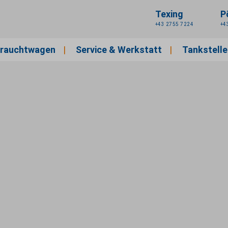
Texing
P
+43 2755 7224
+4
rauchtwagen
Service & Werkstatt
Tankstelle
Unsere Serviceleistungen
Karosseriefachbetrieb
agen
Aktionen
lität und Freude an der Arbeit
in Pöchlarn aus. Wir setzen uns als höchstes Ziel, Sie 
 Firmengelände, wo wir Sie jederzeit willkommen heißen.
 Varianten, sondern auch ein breites Sortiment an Nutz