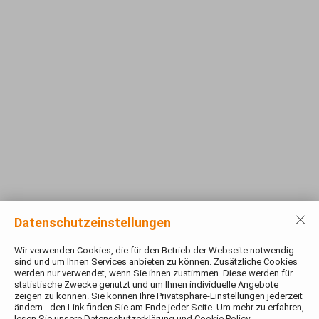
Öffnungszeiten Pöchlarn
Neu- und Gebrauchtwagenverkauf
Montag bis Freitag
07:30-18:00 Uhr
Samstag
08:00-12:00 Uhr
Werkstatt und Ersatzteilverkauf
Montag bis Freitag
07:00-18:00 Uhr
Tankstelle Eigenthaler
Texing 15
3242 Texing
T
+43 2755 7224 17
F
+43 2755 7224 19
Datenschutzeinstellungen
E
tankstelle@eigenthaler.at
Wir verwenden Cookies, die für den Betrieb der Webseite notwendig
Öffnungszeiten Tankstelle
sind und um Ihnen Services anbieten zu können. Zusätzliche Cookies
werden nur verwendet, wenn Sie ihnen zustimmen. Diese werden für
Tankstelle Eigenthaler in Texing
statistische Zwecke genutzt und um Ihnen individuelle Angebote
Montag bis
06:30 – 19:30 Uhr
zeigen zu können. Sie können Ihre Privatsphäre-Einstellungen jederzeit
Samstag
ändern - den Link finden Sie am Ende jeder Seite. Um mehr zu erfahren,
Sonn- und Feiertage
07:00 – 19:30 Uhr
lesen Sie unsere Datenschutzerklärung und Cookie Policy.