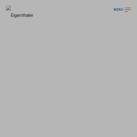
MENÜ
Autohaus Eigenthaler
Leben ist Dynamik
Ihr Partner für alle Belangen rund ums Auto in
Niederösterreich
Erfolgreich in die mobile Zukunft seit über 50 Jahren.
Ford PKW und SUV
Ford Nutzfahrzeuge